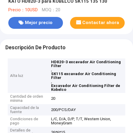
KATO HD820-3 para KOBELCO SK115 135 130
Precio：10USD
MOQ：20
Mejor precio
Contactar ahora
Descripción De Producto
HD820-3 excavador Air Conditioning
Filter
,
SK115 excavador Air Conditioning
Alta luz
Filter
,
Excavador Air Conditioning Filter de
Kobelco
Cantidad de orden
20
mínima
Capacidad de la
200/PCS/DAY
fuente
Condiciones de
L/C, D/A, D/P, T/T, Western Union,
pago
MoneyGram
Detalles de
26*6*15