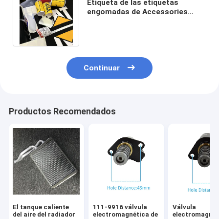
Etiqueta de las etiquetas
engomadas de Accessories
306D del excavador del
excavador de erpillar
Continuar
Productos Recomendados
El tanque caliente
111-9916 válvula
Válvula
del aire del radiador
electromagnética de
electromagnét