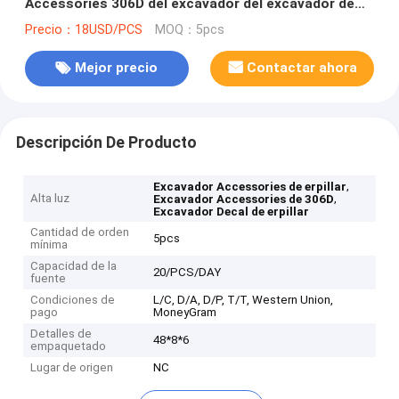
Accessories 306D del excavador del excavador de
erpillar
Precio：18USD/PCS
MOQ：5pcs
Mejor precio
Contactar ahora
Descripción De Producto
,
Excavador Accessories de erpillar
Alta luz
,
Excavador Accessories de 306D
Excavador Decal de erpillar
Cantidad de orden
5pcs
mínima
Capacidad de la
20/PCS/DAY
fuente
Condiciones de
L/C, D/A, D/P, T/T, Western Union,
pago
MoneyGram
Detalles de
48*8*6
empaquetado
Lugar de origen
NC