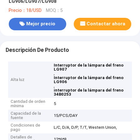
LG906/LG907/LG908
Precio：18/USD
MOQ：5
Mejor precio
Contactar ahora
Descripción De Producto
Interruptor de la lámpara del freno
LG907
,
Interruptor de la lámpara del freno
Alta luz
LG906
,
interruptor de la lámpara del freno
34B0253
Cantidad de orden
5
mínima
Capacidad de la
15/PCS/DAY
fuente
Condiciones de
L/C, D/A, D/P, T/T, Western Union,
pago
Detalles de
12*6*8