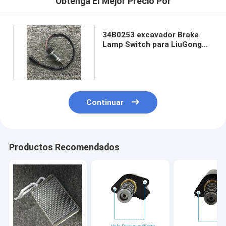
Obtenga El Mejor Precio Por
34B0253 excavador Brake
Lamp Switch para LiuGong
LG906/LG907/LG908
Continuar
Productos Recomendados