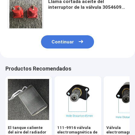
Llama cortada aceite del
interruptor de la válvula 3054609
fuera del solenoide para el motor
de R455-7 QSM11 NT855 K38
Continuar
Productos Recomendados
El tanque caliente
111-9916 válvula
Válvula
del aire del radiador
electromagnética de
electromagnét