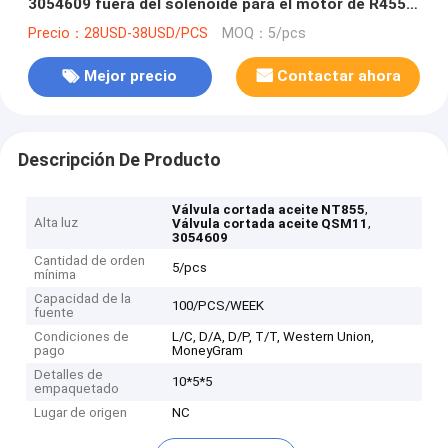
3054609 fuera del solenoide para el motor de R455-
7 QSM11 NT855 K38
Precio：28USD-38USD/PCS
MOQ：5/pcs
Mejor precio
Contactar ahora
Descripción De Producto
,
Válvula cortada aceite NT855
Alta luz
,
Válvula cortada aceite QSM11
3054609
Cantidad de orden
5/pcs
mínima
Capacidad de la
100/PCS/WEEK
fuente
Condiciones de
L/C, D/A, D/P, T/T, Western Union,
pago
MoneyGram
Detalles de
10*5*5
empaquetado
Lugar de origen
NC