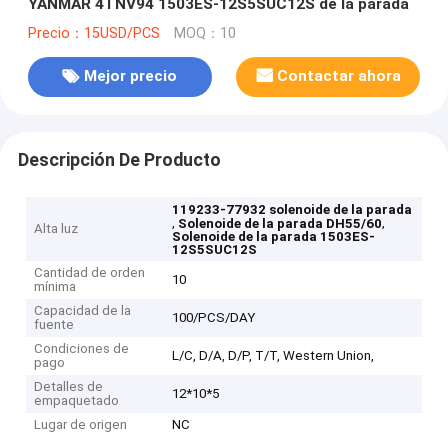
YANMAR 4TNV94 1503ES-12S5SUC12S de la parada
Precio：15USD/PCS
MOQ：10
Mejor precio
Contactar ahora
Descripción De Producto
119233-77932 solenoide de la parada
,
,
Solenoide de la parada DH55/60
Alta luz
Solenoide de la parada 1503ES-
12S5SUC12S
Cantidad de orden
10
mínima
Capacidad de la
100/PCS/DAY
fuente
Condiciones de
L/C, D/A, D/P, T/T, Western Union,
pago
Detalles de
12*10*5
empaquetado
Lugar de origen
NC