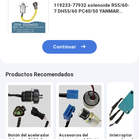
119233-77932 solenoide R55/60-
7 DH55/60 PC40/50 YANMAR
4TNV94 1503ES-12S5SUC12S de
la parada
Continuar
Productos Recomendados
Botón del acelerador
Accesorios del
Interruptor de