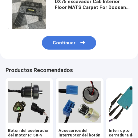
DX75 excavador Cab Interior
Floor MATS Carpet For Doosan
DX75-9C/DX80/DX500
DX75/DX500LC
Continuar
Productos Recomendados
Botón del acelerador
Accesorios del
Interruptor de
del motor R150-9
interruptor del botón
cerradura de