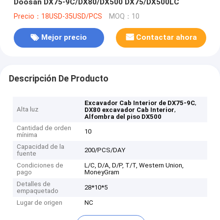
Doosan DX75-9C/DX80/DX500 DX75/DX500LC
Precio：18USD-35USD/PCS
MOQ：10
Mejor precio
Contactar ahora
Descripción De Producto
,
Excavador Cab Interior de DX75-9C
Alta luz
,
DX80 excavador Cab Interior
Alfombra del piso DX500
Cantidad de orden
10
mínima
Capacidad de la
200/PCS/DAY
fuente
Condiciones de
L/C, D/A, D/P, T/T, Western Union,
pago
MoneyGram
Detalles de
28*10*5
empaquetado
Lugar de origen
NC