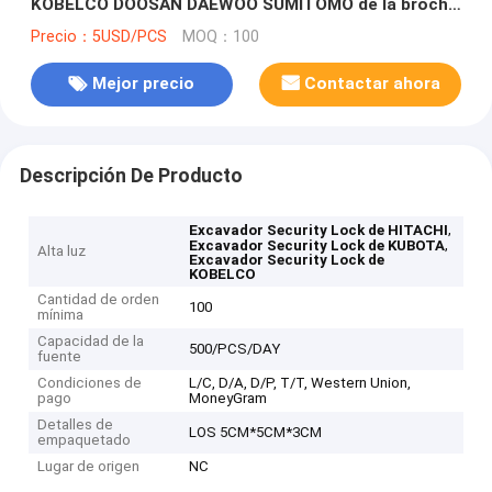
KOBELCO DOOSAN DAEWOO SUMITOMO de la broche
del vidrio de la ventana
Precio：5USD/PCS
MOQ：100
Mejor precio
Contactar ahora
Descripción De Producto
,
Excavador Security Lock de HITACHI
,
Excavador Security Lock de KUBOTA
Alta luz
Excavador Security Lock de
KOBELCO
Cantidad de orden
100
mínima
Capacidad de la
500/PCS/DAY
fuente
Condiciones de
L/C, D/A, D/P, T/T, Western Union,
pago
MoneyGram
Detalles de
LOS 5CM*5CM*3CM
empaquetado
Lugar de origen
NC