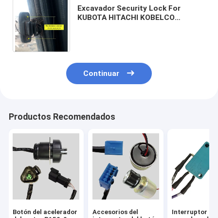
Excavador Security Lock For
KUBOTA HITACHI KOBELCO
DOOSAN DAEWOO SUMITOMO de la
broche del vidrio de la ventana
Continuar
Productos Recomendados
Botón del acelerador
Accesorios del
Interruptor de