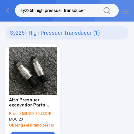
Sy225h High Pressuer Transducer
(1)
Alto Pressuer
excavador Parts
D88A-008-800+B/PX-
Precio:
55USD-85USD/PCS
SANY-S-500BG del
MOQ:
20
sensor SANY del
transductor de
Obtenga el último precio
SY215/SY225H