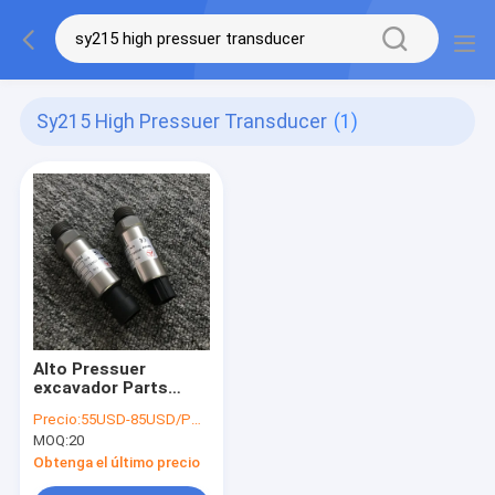
Sy215 High Pressuer Transducer
(1)
Alto Pressuer
excavador Parts
D88A-008-800+B/PX-
Precio:
55USD-85USD/PCS
SANY-S-500BG del
MOQ:
20
sensor SANY del
transductor de
Obtenga el último precio
SY215/SY225H